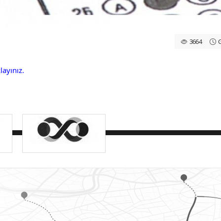
3664
G
layınız.