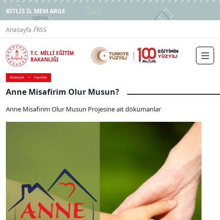
BİTLİS İL MEM ARGE
/
Anasayfa
RSS
T.C. MİLLİ EĞİTİM
BAKANLIĞI
Anasayfa
Yayınlar
Anne Misafirim Olur Musun?
Anne Misafirim Olur Musun Projesine ait dökümanlar