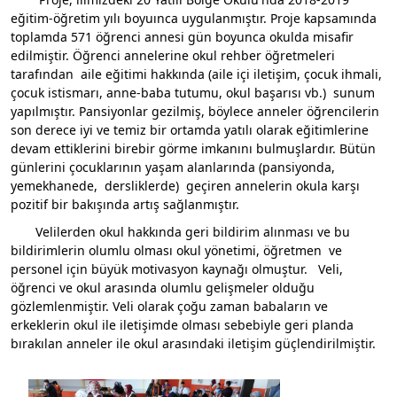
eğitim-öğretim yılı boyuınca uygulanmıştır. Proje kapsamında
toplamda 571 öğrenci annesi gün boyunca okulda misafir
edilmiştir. Öğrenci annelerine okul rehber öğretmeleri
tarafından aile eğitimi hakkında (aile içi iletişim, çocuk ihmali,
çocuk istismarı, anne-baba tutumu, okul başarısı vb.) sunum
yapılmıştır. Pansiyonlar gezilmiş, böylece anneler öğrencilerin
son derece iyi ve temiz bir ortamda yatılı olarak eğitimlerine
devam ettiklerini birebir görme imkanını bulmuşlardır. Bütün
günlerini çocuklarının yaşam alanlarında (pansiyonda,
yemekhanede, dersliklerde) geçiren annelerin okula karşı
pozitif bir bakışında artış sağlanmıştır.
Velilerden okul hakkında geri bildirim alınması ve bu
bildirimlerin olumlu olması okul yönetimi, öğretmen ve
personel için büyük motivasyon kaynağı olmuştur. Veli,
öğrenci ve okul arasında olumlu gelişmeler olduğu
gözlemlenmiştir. Veli olarak çoğu zaman babaların ve
erkeklerin okul ile iletişimde olması sebebiyle geri planda
bırakılan anneler ile okul arasındaki iletişim güçlendirilmiştir.